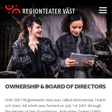
OWNERSHIP & BOARD OF DIRECTORS
Until 2007 Regionteater Väst was called Västsvenska Teater
och Dans AB which was formed on July 1st 2001 through
the merger of two foundations, Bohusläns Teater (1990)