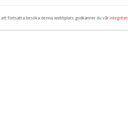
ÄLDRE FÖRESTÄLLNINGAR
om att fortsätta besöka denna webbplats godkänner du vår
integritet
Jag godkänner att Regionteater Väst kontaktar mig vi
integritetspolicy