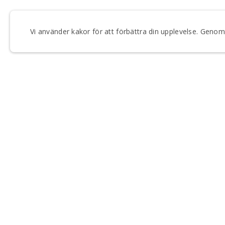
Vi använder kakor för att förbättra din upplevelse. Gen
FÅ VÅRT NYHETSBREV
Anmäl dig till våra utskick och håll dig uppdaterad om
Regionteater Väst.