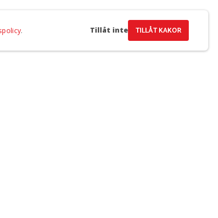
Tillåt inte
TILLÅT KAKOR
spolicy
.
a e-post och samtycker till Regionteater Västs