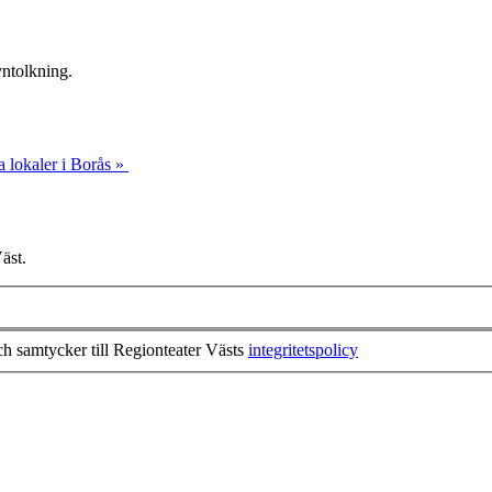
yntolkning.
a lokaler i Borås »
äst.
ch samtycker till Regionteater Västs
integritetspolicy