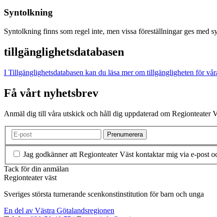
Syntolkning
Syntolkning finns som regel inte, men vissa föreställningar ges med s
tillgänglighetsdatabasen
I Tillgänglighetsdatabasen kan du läsa mer om tillgängligheten för vår
Få vårt nyhetsbrev
Anmäl dig till våra utskick och håll dig uppdaterad om Regionteater V
Jag godkänner att Regionteater Väst kontaktar mig via e-post o
Tack för din anmälan
Regionteater väst
Sveriges största turnerande scenkonstinstitution för barn och unga
En del av Västra Götalandsregionen