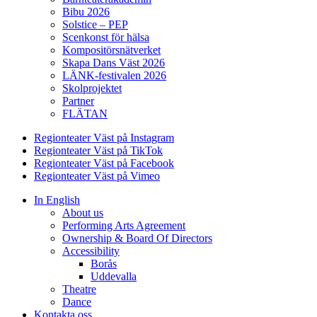
Bibu 2026
Solstice – PEP
Scenkonst för hälsa
Kompositörsnätverket
Skapa Dans Väst 2026
LÄNK-festivalen 2026
Skolprojektet
Partner
FLÄTAN
Regionteater Väst på Instagram
Regionteater Väst på TikTok
Regionteater Väst på Facebook
Regionteater Väst på Vimeo
In English
About us
Performing Arts Agreement
Ownership & Board Of Directors
Accessibility
Borås
Uddevalla
Theatre
Dance
Kontakta oss