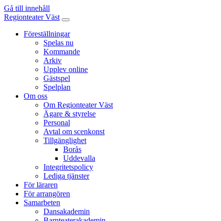
Gå till innehåll
Regionteater Väst
Föreställningar
Spelas nu
Kommande
Arkiv
Upplev online
Gästspel
Spelplan
Om oss
Om Regionteater Väst
Ägare & styrelse
Personal
Avtal om scenkonst
Tillgänglighet
Borås
Uddevalla
Integritetspolicy
Lediga tjänster
För läraren
För arrangören
Samarbeten
Dansakademin
Barnteaterakademin