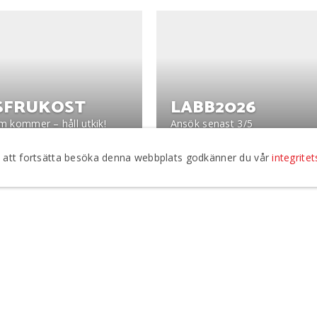
SFRUKOST
LABB2026
m kommer – håll utkik!
Ansök senast 3/5
om att fortsätta besöka denna webbplats godkänner du vår
integritet