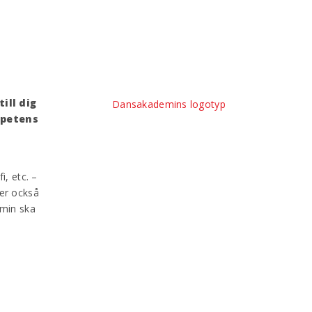
ill dig
Dansakademins logotyp
mpetens
, etc. –
der också
emin ska