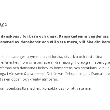
nga
danskonst för barn och unga. Dansakademin vänder sig t
esserad av danskonst och vill veta mera, vill öka din ko
ch dansare ges utrymme att utforska, utveckla och testa sina
g erfarenhet inom sina områden - dramaturgi, koreografi, scenografi
grafernas och dansarnas behov av kompetens och stimulans. Vi bju
nga i vår serie
Dansrummet
. Det är vår förhoppning att Dansakad
ts i en öppen och kreativ atmosfär.
m scenkonstbranschen. Kontakta oss för att veta mer!