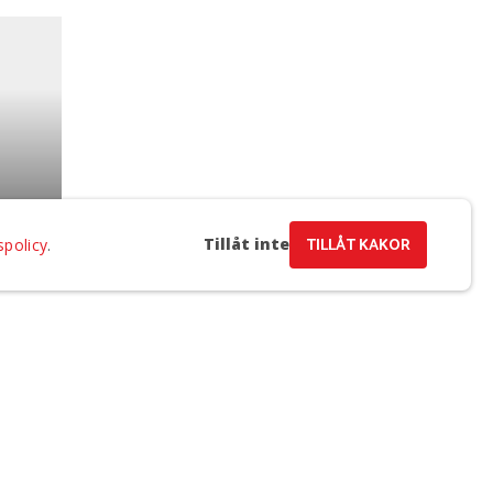
Tillåt inte
TILLÅT KAKOR
spolicy
.