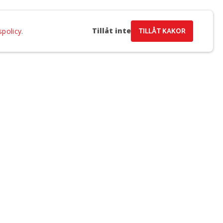
Tillåt inte
TILLÅT KAKOR
spolicy
.
a e-post och samtycker till Regionteater Västs