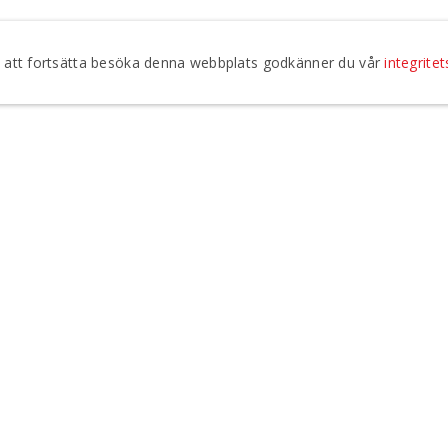
om att fortsätta besöka denna webbplats godkänner du vår
integritet
Jag godkänner att Regionteater Väst kontaktar mig vi
integritetspolicy