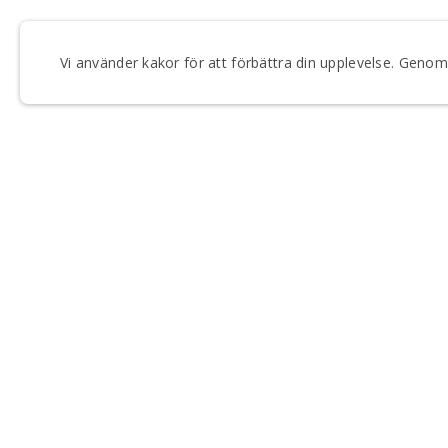
Vi använder kakor för att förbättra din upplevelse. Gen
FÅ VÅRT NYHETSBREV
Anmäl dig till våra utskick och håll dig uppdaterad om
Regionteater Väst.