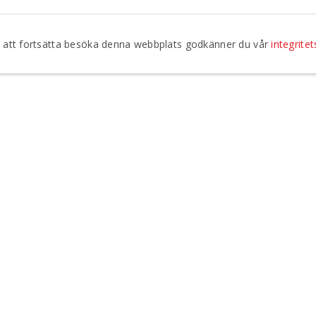
om att fortsätta besöka denna webbplats godkänner du vår
integritet
Jag godkänner att Regionteater Väst kontaktar mig vi
integritetspolicy