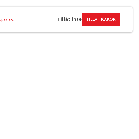
Tillåt inte
TILLÅT KAKOR
spolicy
.
a e-post och samtycker till Regionteater Västs