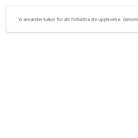
Vi använder kakor för att förbättra din upplevelse. Gen
FÅ VÅRT NYHETSBREV
Anmäl dig till våra utskick och håll dig uppdaterad om
Regionteater Väst.