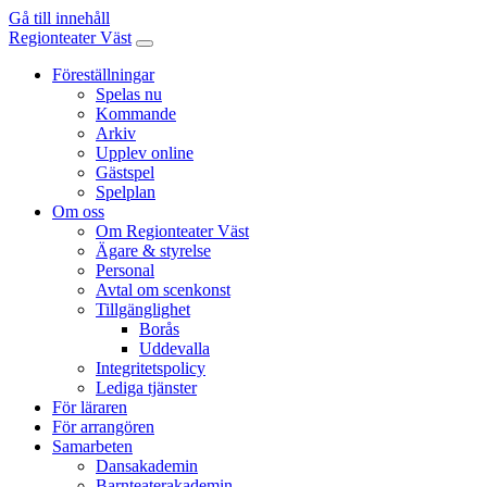
Gå till innehåll
Regionteater Väst
Föreställningar
Spelas nu
Kommande
Arkiv
Upplev online
Gästspel
Spelplan
Om oss
Om Regionteater Väst
Ägare & styrelse
Personal
Avtal om scenkonst
Tillgänglighet
Borås
Uddevalla
Integritetspolicy
Lediga tjänster
För läraren
För arrangören
Samarbeten
Dansakademin
Barnteaterakademin