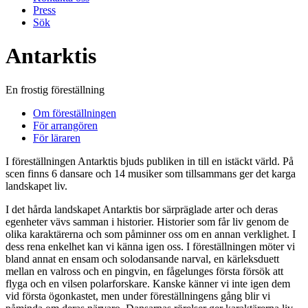
Press
Sök
Antarktis
En frostig föreställning
Om föreställningen
För arrangören
För läraren
I föreställningen Antarktis bjuds publiken in till en istäckt värld. På
scen finns 6 dansare och 14 musiker som tillsammans ger det karga
landskapet liv.
I det hårda landskapet Antarktis bor särpräglade arter och deras
egenheter vävs samman i historier. Historier som får liv genom de
olika karaktärerna och som påminner oss om en annan verklighet. I
dess rena enkelhet kan vi känna igen oss. I föreställningen möter vi
bland annat en ensam och solodansande narval, en kärleksduett
mellan en valross och en pingvin, en fågelunges första försök att
flyga och en vilsen polarforskare. Kanske känner vi inte igen dem
vid första ögonkastet, men under föreställningens gång blir vi