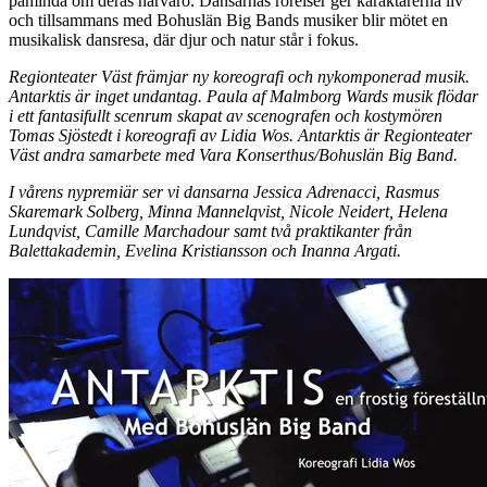
påminda om deras närvaro. Dansarnas rörelser ger karaktärerna liv
och tillsammans med Bohuslän Big Bands musiker blir mötet en
musikalisk dansresa, där djur och natur står i fokus.
Regionteater Väst främjar ny koreografi och nykomponerad musik.
Antarktis är inget undantag. Paula af Malmborg Wards musik flödar
i ett fantasifullt scenrum skapat av scenografen och kostymören
Tomas Sjöstedt i koreografi av Lidia Wos. Antarktis är Regionteater
Väst andra samarbete med Vara Konserthus/Bohuslän Big Band.
I vårens nypremiär ser vi dansarna Jessica Adrenacci, Rasmus
Skaremark Solberg, Minna Mannelqvist, Nicole Neidert, Helena
Lundqvist, Camille Marchadour samt två praktikanter från
Balettakademin, Evelina Kristiansson och Inanna Argati.