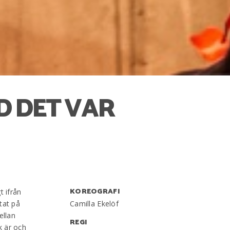
ID DET VAR
KOREOGRAFI
t ifrån
tat på
Camilla Ekelöf
ellan
REGI
k är och