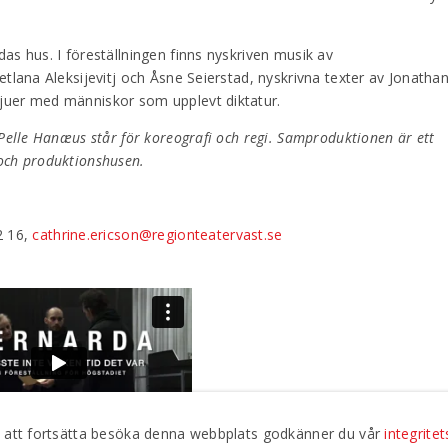
as hus. I föreställningen finns nyskriven musik av
etlana Aleksijevitj och Åsne Seierstad, nyskrivna texter av Jonatha
juer med människor som upplevt diktatur.
 Pelle Hanæus står för koreografi och regi. Samproduktionen är ett
och produktionshusen.
2 16,
cathrine.ericson@regionteatervast.se
om att fortsätta besöka denna webbplats godkänner du vår
integritet