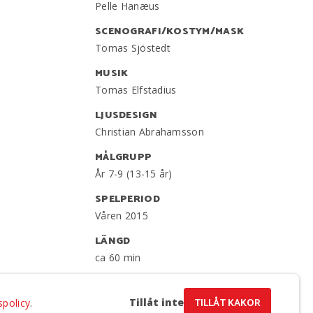
Pelle Hanæus
SCENOGRAFI/KOSTYM/MASK
Tomas Sjöstedt
n
MUSIK
Tomas Elfstadius
LJUSDESIGN
Christian Abrahamsson
MÅLGRUPP
År 7-9 (13-15 år)
SPELPERIOD
Våren 2015
LÄNGD
ca 60 min
SCENMÅTT
Bredd 9 m, djup 8 m, höjd 5 m
Tillåt inte
TILLÅT KAKOR
spolicy
.