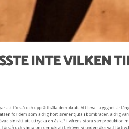
SSTE INTE VILKEN T
r att förstå och upprätthålla demokrati. Att leva i trygghet är lång
satsen för dem som aldrig hört sirener tjuta i bombräder, aldrig vän
erövad sin rätt att uttrycka en åsikt? I vårens stora samproduktion m
 att förstå och värna om demokrati behöver vi undersöka vad förtryc