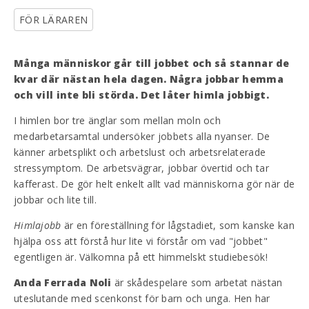
FÖR LÄRAREN
Många människor går till jobbet och så stannar de
kvar där nästan hela dagen. Några jobbar hemma
och vill inte bli störda. Det låter himla jobbigt.
I himlen bor tre änglar som mellan moln och
medarbetarsamtal undersöker jobbets alla nyanser. De
känner arbetsplikt och arbetslust och arbetsrelaterade
stressymptom. De arbetsvägrar, jobbar övertid och tar
kafferast. De gör helt enkelt allt vad människorna gör när de
jobbar och lite till.
Himlajobb
är en föreställning för lågstadiet, som kanske kan
hjälpa oss att förstå hur lite vi förstår om vad "jobbet"
egentligen är. Välkomna på ett himmelskt studiebesök!
Anda Ferrada Noli
är skådespelare som arbetat nästan
uteslutande med scenkonst för barn och unga. Hen har