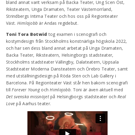
bland annat varit verksam på Backa Teater, Ung Scen Öst,
Riksteatern, Unga Dramaten, Teater Västernorrland,
Strindbergs Intima Teater och hos oss på Regionteater
Väst.
Himlajobb
är Andas regidebut.
Toni Tora Botwid
tog examen i scenografi och
kostymdesign från Stockholms konstnärliga högskola 2022,
och har sen dess bland annat arbetat på Unga Dramaten,
Backa Teater, Riksteatern, Helsingborgs stadsteater,
Stockholms stadsteater Vällingby, Dalateatern, Uppsala
Stadsteater Moderna Dansteatern och Örebro Teater, samt
med utställningsdesign på Röda Sten och Lab Gallery i
Barcelona. På Regionteater Väst står hen bakom scenografi
till
Forever Young
och
Himlajobb
. Toni är även aktuell med
Det svenska missnöjet
på Helsingborgs stadsteater och
Real
Love
på Aarhus teater.