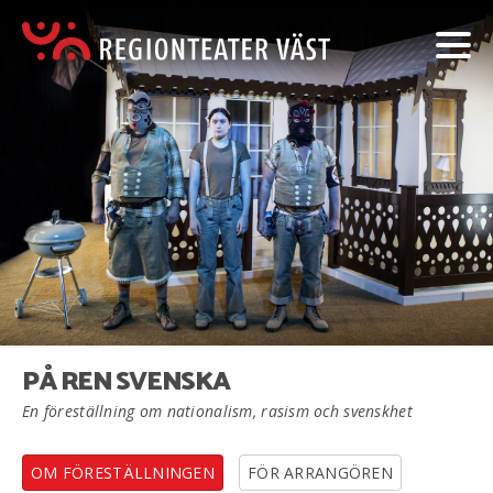
PÅ REN SVENSKA
En föreställning om nationalism, rasism och svenskhet
OM FÖRESTÄLLNINGEN
FÖR ARRANGÖREN