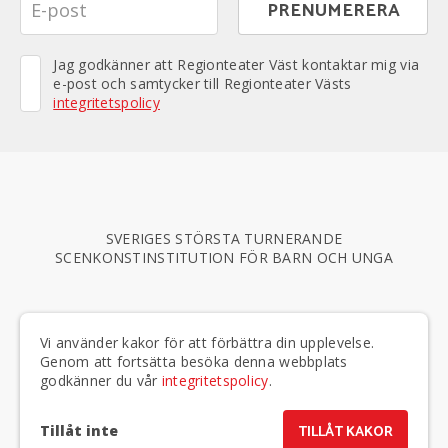
Jag godkänner att Regionteater Väst kontaktar mig via
e-post och samtycker till Regionteater Västs
integritetspolicy
SVERIGES STÖRSTA TURNERANDE
SCENKONSTINSTITUTION FÖR BARN OCH UNGA
TELEFON
020-50 40 75
|
E-POST
info@regionteatervast.se
Vi använder kakor för att förbättra din upplevelse.
BESÖKSADRESSER & PERSONAL »
Genom att fortsätta besöka denna webbplats
godkänner du vår
integritetspolicy
.
Tillåt inte
TILLÅT KAKOR