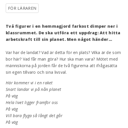
FÖR LÄRAREN
Två figurer i en hemmagjord farkost dimper ner i
klassrummet. De ska utföra ett uppdrag: Att hitta
arbetskraft till sin planet. Men något händer...
Var har de landat? Vad är detta för en plats? Vilka är de som
bor här? Vad får man göra? Hur ska man vara? Mötet med
människorna på jorden får de två figurerna att ifrågasätta
sin egen tillvaro och sina livsval.
Ha
r kommer vi i en raket
Snart landar vi p
å
n
å
n planet
P
å
v
ä
g
Hela livet ligger framf
ö
r oss
P
å
v
ä
g
Vill bara flyga s
å
l
å
ngt det g
å
r
P
å
v
ä
g