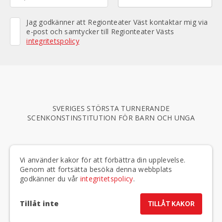
Jag godkänner att Regionteater Väst kontaktar mig via
e-post och samtycker till Regionteater Västs
integritetspolicy
SVERIGES STÖRSTA TURNERANDE
SCENKONSTINSTITUTION FÖR BARN OCH UNGA
TELEFON
020-50 40 75
|
E-POST
info@regionteatervast.se
Vi använder kakor för att förbättra din upplevelse.
BESÖKSADRESSER & PERSONAL »
Genom att fortsätta besöka denna webbplats
godkänner du vår
integritetspolicy
.
Tillåt inte
TILLÅT KAKOR