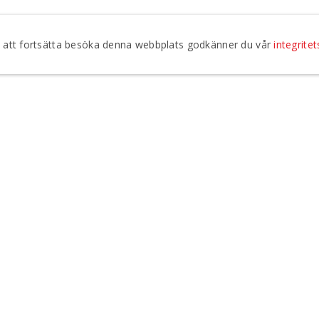
om att fortsätta besöka denna webbplats godkänner du vår
integritet
Jag godkänner att Regionteater Väst kontaktar mig vi
integritetspolicy