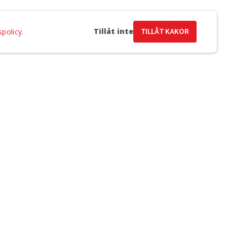
Tillåt inte
TILLÅT KAKOR
spolicy
.
a e-post och samtycker till Regionteater Västs