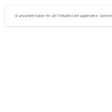
Vi använder kakor för att förbättra din upplevelse. Gen
FÅ VÅRT NYHETSBREV
Anmäl dig till våra utskick och håll dig uppdaterad om
Regionteater Väst.