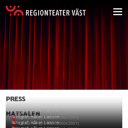
PRESS
Fotograf: Håkan Larsson
MATSALEN
Fotograf: Håkan Larsson
Ladda ner (2.9 MB, 3000
x
1593)
Fotograf: Håkan Larsson
Ladda ner (3.1 MB, 3000
x
2001)