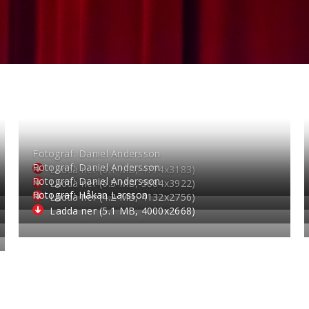
Fotograf: Daniel Andersson
Fotograf: Daniel Andersson
Ladda ner (6.1 MB, 4774
x
3183)
Fotograf: Daniel Andersson
Ladda ner (6.5 MB, 5884
x
3922)
Fotograf: Håkan Larsson
Ladda ner (4.2 MB, 4132
x
2756)
Ladda ner (5.1 MB, 4000
x
2668)