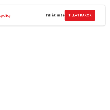
Tillåt inte
TILLÅT KAKOR
spolicy
.
a e-post och samtycker till Regionteater Västs