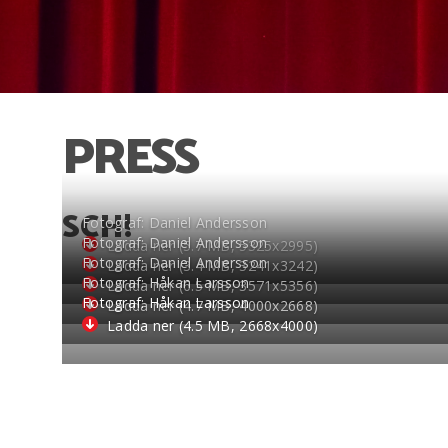
PRESS
SCH!
Fotograf: Daniel Andersson
Fotograf: Daniel Andersson
Ladda ner (5.7 MB, 5325
x
2995)
Fotograf: Daniel Andersson
Ladda ner (3.4 MB, 3241
x
3242)
Fotograf: Håkan Larsson
Ladda ner (6.5 MB, 3571
x
5356)
Fotograf: Håkan Larsson
Ladda ner (4.7 MB, 4000
x
2668)
Ladda ner (4.5 MB, 2668
x
4000)