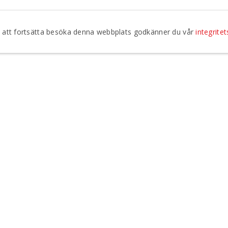
om att fortsätta besöka denna webbplats godkänner du vår
integritet
Jag godkänner att Regionteater Väst kontaktar mig vi
integritetspolicy