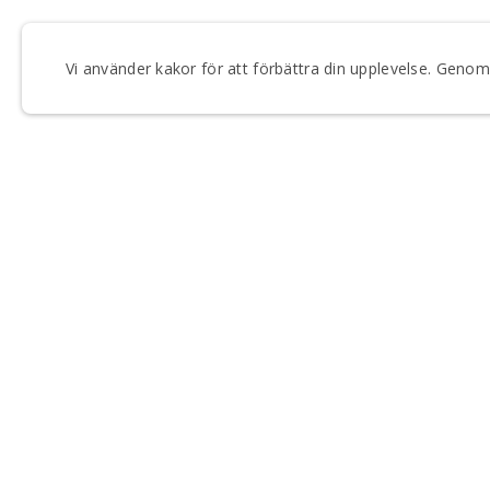
Vi använder kakor för att förbättra din upplevelse. Gen
FÅ VÅRT NYHETSBREV
Anmäl dig till våra utskick och håll dig uppdaterad om
Regionteater Väst.