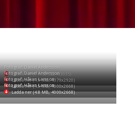
Fotograf: Daniel Andersson
Fotograf: Daniel Andersson
Ladda ner (7 MB, 5224
x
3035)
Fotograf: Håkan Larsson
Ladda ner (4.9 MB, 4379
x
2920)
Fotograf: Håkan Larsson
Ladda ner (4.5 MB, 4000
x
2668)
Ladda ner (4.8 MB, 4000
x
2668)