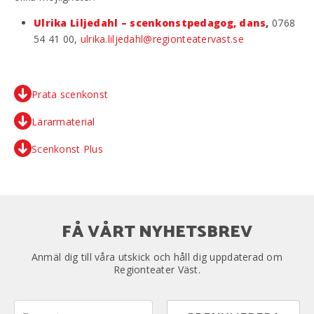
Ulrika Liljedahl – scenkonstpedagog, dans
,
0768
54 41 00,
ulrika.liljedahl@regionteatervast.se
Prata scenkonst
Lärarmaterial
Scenkonst Plus
FÅ VÅRT NYHETSBREV
Anmäl dig till våra utskick och håll dig uppdaterad om
Regionteater Väst.