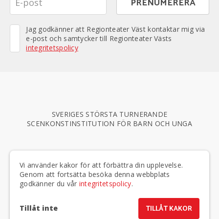
Jag godkänner att Regionteater Väst kontaktar mig via
e-post och samtycker till Regionteater Västs
integritetspolicy
SVERIGES STÖRSTA TURNERANDE
SCENKONSTINSTITUTION FÖR BARN OCH UNGA
TELEFON
020-50 40 75
|
E-POST
info@regionteatervast.se
Vi använder kakor för att förbättra din upplevelse.
BESÖKSADRESSER & PERSONAL »
Genom att fortsätta besöka denna webbplats
godkänner du vår
integritetspolicy
.
Tillåt inte
TILLÅT KAKOR