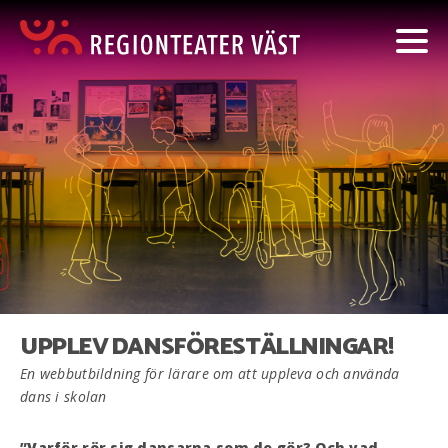
UPPLEV DANSFÖRESTÄLLNINGAR!
En webbutbildning för lärare om att uppleva och använda
dans i skolan
”Varför rör sig dansarna som de gör? Och vad