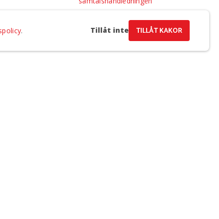
samtalshandledningen
Arrangörsinformation
Tillåt inte
TILLÅT KAKOR
spolicy
.
a e-post och samtycker till Regionteater Västs