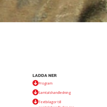
LADDA NER
Program
Samtalshandledning
Textbilagor till