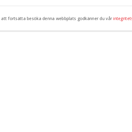
om att fortsätta besöka denna webbplats godkänner du vår
integritet
Jag godkänner att Regionteater Väst kontaktar mig vi
integritetspolicy