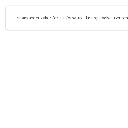
Vi använder kakor för att förbättra din upplevelse. Gen
FÅ VÅRT NYHETSBREV
Anmäl dig till våra utskick och håll dig uppdaterad om
Regionteater Väst.